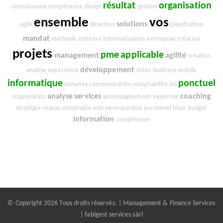
résultat
organisation
connaissance
compétence
design
gestion
ensemble
vos
solutions
agile
direction
planification
mandat
méthode
système
informatisation
entreprise
création
projets
pme
applicable
management
agilité
création
développement
analyse
expérience
vision
business
mobile
informatique
ponctuel
comptes
communication
comptabilité
iso
analyse
services
coaching
organisation
accompagnement
expertise
stratégie
réseau
comptable
entrepreneurship
personnel
bilan
budget
information
compétence
© Copyright 2026 Tous droits réservés. | Management & Finance Services
| fabigest services sàrl