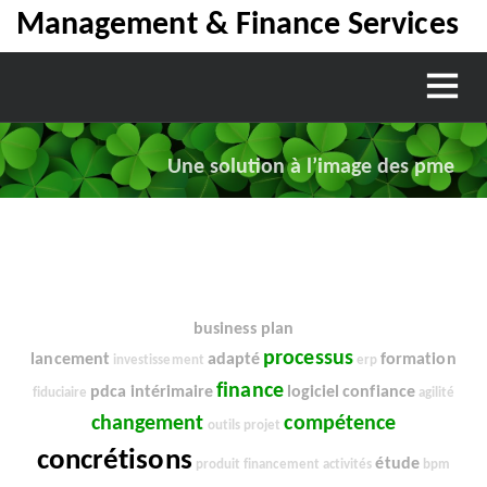
Management & Finance Services
Une solution à l’image des pme
.
.
business plan
processus
lancement
adapté
formation
investissement
erp
finance
pdca
intérimaire
logiciel
confiance
fiduciaire
agilité
changement
compétence
outils
projet
concrétisons
étude
produit
financement
activités
bpm